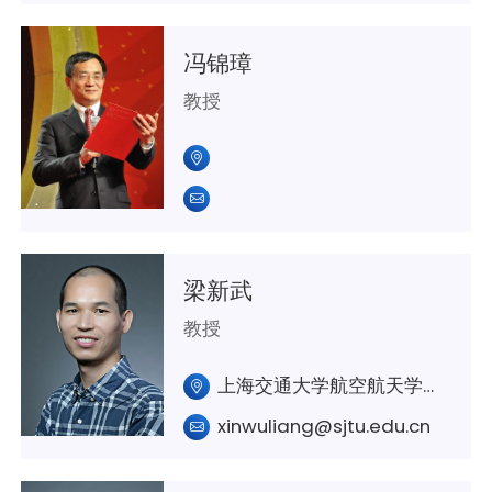
冯锦璋
教授
梁新武
教授
上海交通大学航空航天学院A303
xinwuliang@sjtu.edu.cn