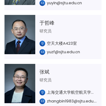
yuyin@sjtu.edu.cn
于哲峰
研究员
空天大楼A423室
yuzf@sjtu.edu.cn
张斌
研究员
上海交通大学航空航天学院A426
zhangbin1983@sjtu.edu.cn