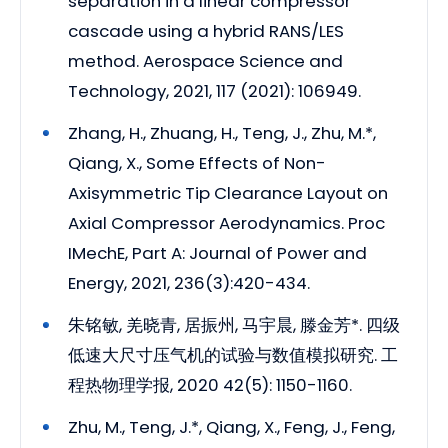
separation in a linear compressor
cascade using a hybrid RANS/LES
method. Aerospace Science and
Technology, 2021, 117 (2021): 106949.
Zhang, H., Zhuang, H., Teng, J., Zhu, M.*,
Qiang, X., Some Effects of Non-
Axisymmetric Tip Clearance Layout on
Axial Compressor Aerodynamics. Proc
IMechE, Part A: Journal of Power and
Energy, 2021, 236(3):420-434.
朱铭敏, 羌晓青, 居振州, 马宇晨, 滕金芳*. 四级
低速大尺寸压气机的试验与数值模拟研究. 工
程热物理学报, 2020 42(5): 1150-1160.
Zhu, M., Teng, J.*, Qiang, X., Feng, J., Feng,