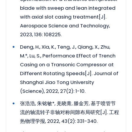
blade with sweep and lean integrated
with axial slot casing treatment[J].
Aerospace Science and Technology,
2023, 136: 108225.
Deng, H., Xia, K., Teng, J., Qiang, X., Zhu,
M.*, Lu, S., Performance Effect of Trench
Casing on a Transonic Compressor at
Different Rotating Speeds[J]. Journal of
Shanghai Jiao Tong University
(Science), 2022, 27(2): 1-10.
张浩浩, 朱铭敏*, 羌晓青, 滕金芳, 基于喷管节
流的轴流转子非轴对称间隙布局研究[J]. 工程
热物理学报, 2022, 43(2): 331-340.