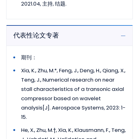
2021.04, 主持, 结题.
代表性论文专著
期刊：
Xia, K., Zhu, M.*, Feng, J., Deng, H., Qiang, X.,
Teng, J., Numerical research on near
stall characteristics of a transonic axial
compressor based on wavelet
analysis[J]. Aerospace Systems, 2023: 1-
15.
He, X., Zhu, M.†, Xia, K., Klausmann, F., Teng,