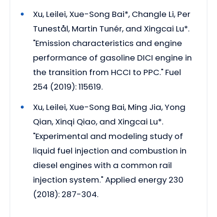
Xu, Leilei, Xue-Song Bai*, Changle Li, Per
Tunestål, Martin Tunér, and Xingcai Lu*.
"Emission characteristics and engine
performance of gasoline DICI engine in
the transition from HCCI to PPC." Fuel
254 (2019): 115619.
Xu, Leilei, Xue-Song Bai, Ming Jia, Yong
Qian, Xinqi Qiao, and Xingcai Lu*.
"Experimental and modeling study of
liquid fuel injection and combustion in
diesel engines with a common rail
injection system." Applied energy 230
(2018): 287-304.