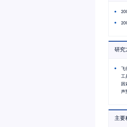
20
2
研究
飞
工
因
声
主要