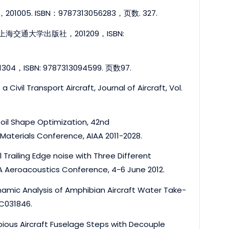
ISBN：9787313056283，页数. 327.
通大学出版社，201209，ISBN:
N: 9787313094599. 页数97.
Civil Transport Aircraft, Journal of Aircraft, Vol.
foil Shape Optimization, 42nd
aterials Conference, AIAA 2011-2028.
il Trailing Edge noise with Three Different
A Aeroacoustics Conference, 4-6 June 2012.
ynamic Analysis of Amphibian Aircraft Water Take-
1.C031846.
ibious Aircraft Fuselage Steps with Decouple