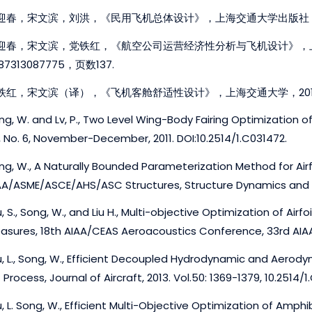
迎春，宋文滨，刘洪，《民用飞机总体设计》，上海交通大学出版社，201005. 
迎春，宋文滨，党铁红，《航空公司运营经济性分析与飞机设计》，上海交
87313087775，页数137.
铁红，宋文滨（译），《飞机客舱舒适性设计》，上海交通大学，201304，ISB
g, W. and Lv, P., Two Level Wing-Body Fairing Optimization of a 
, No. 6, November-December, 2011. DOI:10.2514/1.C031472.
ng, W., A Naturally Bounded Parameterization Method for Air
AA/ASME/ASCE/AHS/ASC Structures, Structure Dynamics and M
, S., Song, W., and Liu H., Multi-objective Optimization of Airfo
asures, 18th AIAA/CEAS Aeroacoustics Conference, 33rd AIA
u, L., Song, W., Efficient Decoupled Hydrodynamic and Aerod
 Process, Journal of Aircraft, 2013. Vol.50: 1369-1379, 10.2514/
u, L. Song, W., Efficient Multi-Objective Optimization of Amph