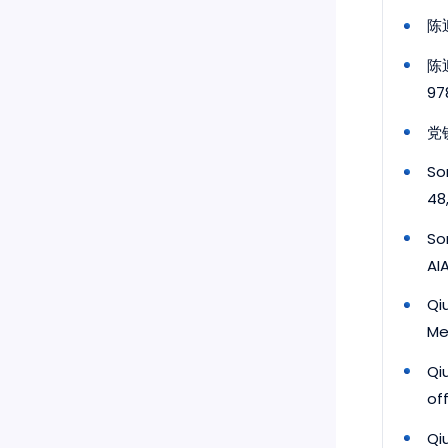
陈
陈
97
党
Son
48
So
AI
Qiu
Me
Qi
off
Qi