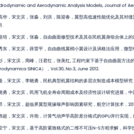
drodynamic and Aerodynamic Analysis Models, Journal of Aer
高华，宋文滨，张淼，刘洪，陈迎春，翼型高低速性能优化及其对缝翼设计影响研
月.
培培，宋文滨，张淼，自由曲面修型技术及其在民机翼身组合体上的应用，《飞行力
秀东，宋文滨，薛雷平，自由曲线翼梢小翼设计及涡格法应用，微型电脑应
杉，宋文滨，周峰，汪君红，张美红, 工程约束下基于自由曲面方法的
rodynamica SINICA），Vol.30, No.3, June 2012.
曼，宋文滨，李晓勇，民机典型机翼结构的多层次制造成本模型研究，航空
晓勇，宋文滨，民用飞机全寿命周期成本及经济性设计研究进展，中国民航
昇，宋文滨，超临界翼型尾缘噪声影响因素研究，航空计算技术，2012
伟超，宋文滨，许尧，计算气动声学高阶差分格式的GPU并行实现，航空
安宁，宋文滨，基于高阶紧致格式的二维不可压N-S方程求解，科学技术