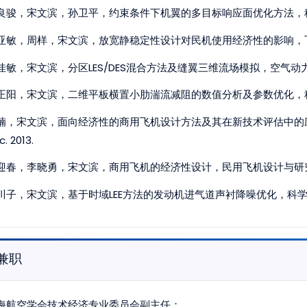
良骏，宋文滨，孙卫平，约束条件下机翼的多目标响应面优化方法，科学技术
亚敏，周样，宋文滨，放宽静稳定性设计对民机使用经济性的影响，飞行力
佳敏，宋文滨，分区LES/DES混合方法及缝翼三维流场模拟，空气动力学
正阳，宋文滨，二维平板横置小肋湍流减阻的数值分析及参数优化，科学技术与
楠，宋文滨，面向经济性的商用飞机设计方法及其在新技术评估中的应用，南
. 2013.
迎春，李晓勇，宋文滨，商用飞机的经济性设计，民用飞机设计与研究，No.
川子，宋文滨，基于时域LEE方法的发动机进气道声衬降噪优化，科学技术
兼职
海航空学会技术经济专业委员会副主任；