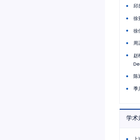
邱
徐
徐
周
赵
Dec
陈
季
学术
上