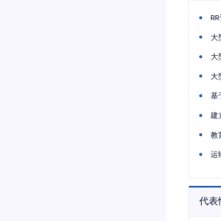
R
大
大
大
基
建
教
运
代表