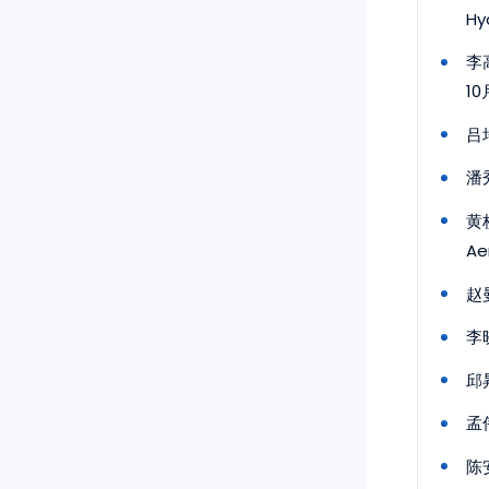
Hy
李
10
吕
潘
黄
Ae
赵
李
邱
孟
陈