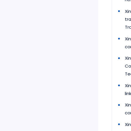
Xi
tr
Tra
Xi
co
Xi
Co
Tec
Xi
lin
Xi
co
Xi