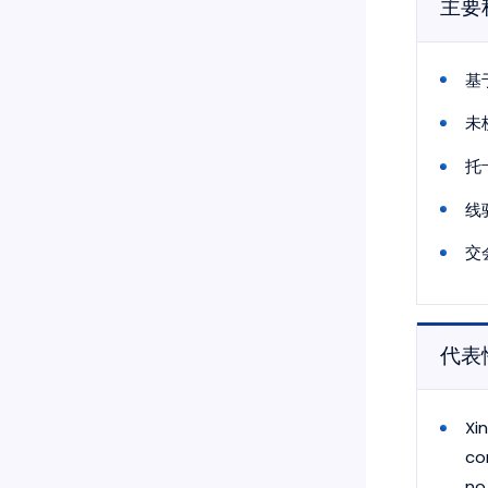
主要
基
未
托
线
交
代表
Xi
co
no.