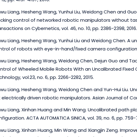
nwu Liang, Hesheng Wang, Yunhui Liu, Weidong Chen and Guo
acking control of networked robotic manipulators without t
nsactions on Cybernetics, vol. 46, no. 10, pp. 2386-2398, 2016.
nwu Liang, Hesheng Wang, Yunhui Liu and Weidong Chen. A uni
ntrol of robots with eye-in-hand/fixed camera configuration. A
nwu Liang, Hesheng Wang, Weidong Chen, Dejun Guo and Tao 
ntrol of Wheeled Mobile Robots With an Uncalibrated Fixed 
hnology, vol.23, no. 6, pp. 2266-2282, 2015.
nwu Liang, Hesheng Wang, Weidong Chen and Yun-Hui Liu. Unc
k electrically driven robotic manipulators. Asian Journal of Contr
nwu Liang, Xinhan Huang and Min Wang. Uncalibrated path pl
nfiguration. ACTA AUTOMATICA SINICA, vol. 39, no. 6, pp. 759-7
nwu Liang, Xinhan Huang, Min Wang and Xiangjin Zeng. Improved