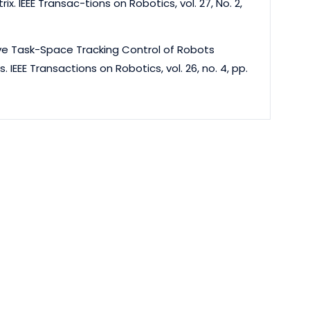
 IEEE Transac-tions on Robotics, vol. 27, No. 2,
ive Task-Space Tracking Control of Robots
EE Transactions on Robotics, vol. 26, no. 4, pp.