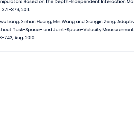
nipulators Based on the Depth-Independent Interaction Matrix.
 371-379, 2011.
nwu Liang, Xinhan Huang, Min Wang and Xiangjin Zeng. Adapt
thout Task-Space- and Joint-Space-Velocity Measurements. IE
3-742, Aug. 2010.