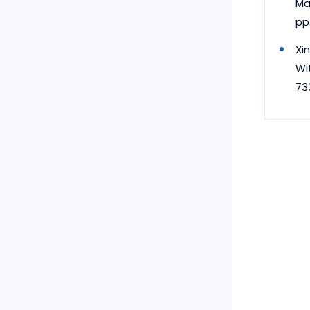
Ma
pp.
Xi
Wi
73