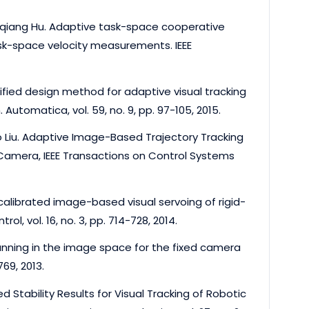
qiang Hu. Adaptive task-space cooperative
ask-space velocity measurements. IEEE
fied design method for adaptive visual tracking
utomatica, vol. 59, no. 9, pp. 97-105, 2015.
Liu. Adaptive Image-Based Trajectory Tracking
Camera, IEEE Transactions on Control Systems
alibrated image-based visual servoing of rigid-
ol, vol. 16, no. 3, pp. 714-728, 2014.
anning in the image space for the fixed camera
69, 2013.
 Stability Results for Visual Tracking of Robotic