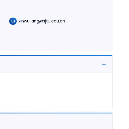
xinwuliang@sjtu.edu.cn