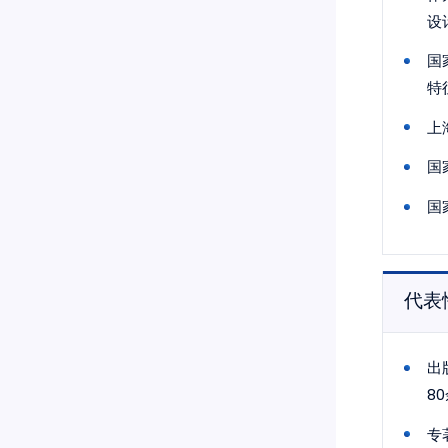
设
国
特
上
国
国
代表
出
8
专