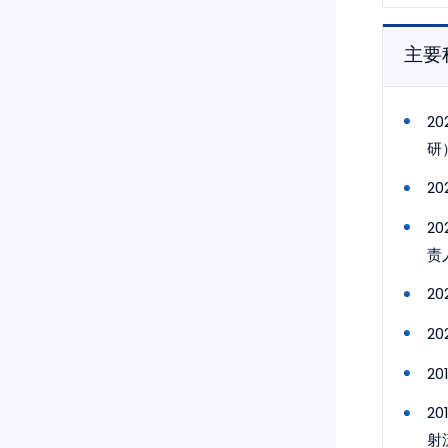
主要
2
研
2
2
责
2
2
2
2
射