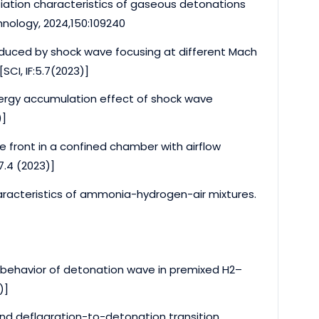
itiation characteristics of gaseous detonations
hnology, 2024,150:109240
nduced by shock wave focusing at different Mach
CI, IF:5.7(2023)]
nergy accumulation effect of shock wave
)]
e front in a confined chamber with airflow
7.4 (2023)]
aracteristics of ammonia-hydrogen-air mixtures.
on behavior of detonation wave in premixed H2–
)]
and deflagration-to-detonation transition