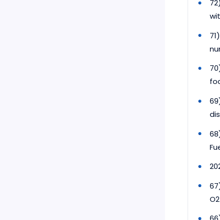
72
wi
71
nu
70
foc
69
dis
68
Fue
20
67
O2–
66