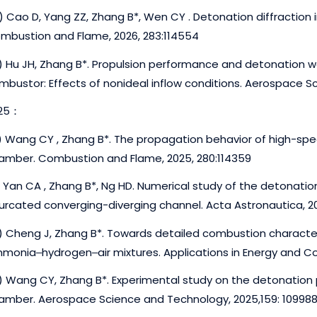
) Cao D, Yang ZZ, Zhang B*, Wen CY . Detonation diffraction 
mbustion and Flame, 2026, 283:114554
) Hu JH, Zhang B*. Propulsion performance and detonation w
mbustor: Effects of nonideal inflow conditions. Aerospace S
25：
) Wang CY , Zhang B*. The propagation behavior of high-spee
amber. Combustion and Flame, 2025, 280:114359
) Yan CA , Zhang B*, Ng HD. Numerical study of the detonation
furcated converging-diverging channel. Acta Astronautica, 
) Cheng J, Zhang B*. Towards detailed combustion characteris
monia‒hydrogen‒air mixtures. Applications in Energy and Co
) Wang CY, Zhang B*. Experimental study on the detonation pr
amber. Aerospace Science and Technology, 2025,159: 10998