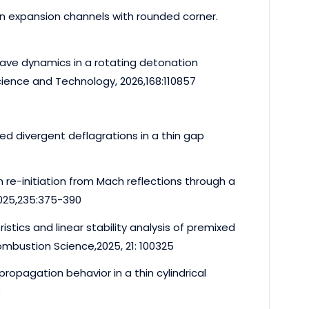
in expansion channels with rounded corner.
ave dynamics in a rotating detonation
cience and Technology, 2026,168:110857
d divergent deflagrations in a thin gap
 re-initiation from Mach reflections through a
2025,235:375-390
tics and linear stability analysis of premixed
mbustion Science,2025, 21: 100325
opagation behavior in a thin cylindrical
8