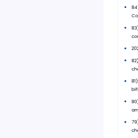
84
Co
83
co
20
82
ch
81
bi
80
am
79
ch