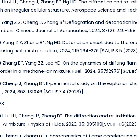
) Hu J H , Cheng J, Zhang B*, Ng HD. The diffraction and re-in
th an irregular cellular structure. Aerospace Science and Tec
) Yang Z Z, Cheng J, Zhang B*.Deflagration and detonation i
mbers. Chinese Journal of Aeronautics, 2024, 37(2): 249-258 [S
) Yang Z Z, Zhang B*, Ng HD. Detonation onset due to the e
using. Acta Astronautica, 2024, 215:264-276 [SCI, IF:3.5 (2023
) Zhang B*, Yang ZZ, Leo YD. On the dynamics of drifting flam
order in a methane-air mixture. Fuel , 2024, 357:129761[SCI, IF:
) Cheng J, Zhang B*. Experimental study on the explosion ch
l, 2024, 363: 131046 [SCI, IF:7.4 (2023)]
23:
) Hu J H, Cheng J*, Zhang B*. The diffraction and re-initiati
Ar mixture. Physics of Fluids. 2023, 35: 095109[SCI, IF:4.6(2023
) Cheng J, Zhang B*. Characteristics of flame acceleration 