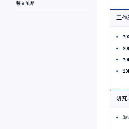
荣誉奖励
工作
2
2
2
2
研究
激