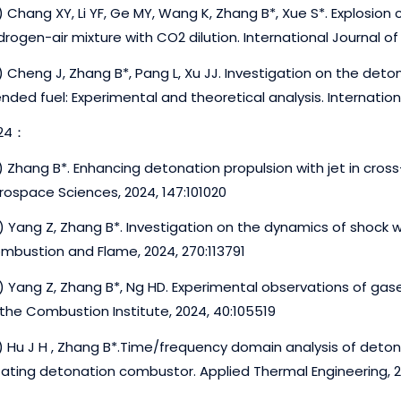
) Chang XY, Li YF, Ge MY, Wang K, Zhang B*, Xue S*. Explosion 
drogen-air mixture with CO2 dilution. International Journal o
) Cheng J, Zhang B*, Pang L, Xu JJ. Investigation on the de
ended fuel: Experimental and theoretical analysis. Internatio
24：
) Zhang B*. Enhancing detonation propulsion with jet in cros
rospace Sciences, 2024, 147:101020
) Yang Z, Zhang B*. Investigation on the dynamics of shock 
mbustion and Flame, 2024, 270:113791
) Yang Z, Zhang B*, Ng HD. Experimental observations of gase
 the Combustion Institute, 2024, 40:105519
) Hu J H , Zhang B*.Time/frequency domain analysis of deto
tating detonation combustor. Applied Thermal Engineering, 2