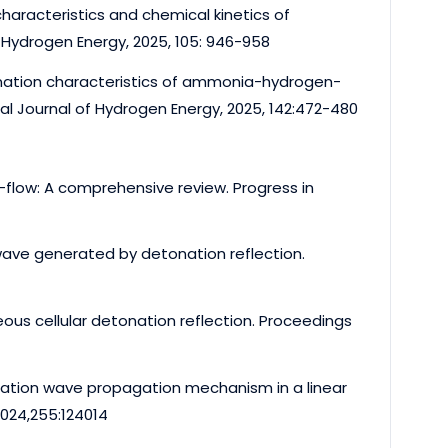
characteristics and chemical kinetics of
f Hydrogen Energy, 2025, 105: 946-958
tonation characteristics of ammonia-hydrogen-
nal Journal of Hydrogen Energy, 2025, 142:472-480
s-flow: A comprehensive review. Progress in
wave generated by detonation reflection.
ous cellular detonation reflection. Proceedings
nation wave propagation mechanism in a linear
024,255:124014