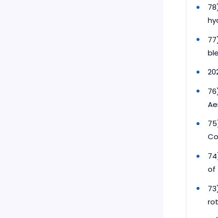
78
hy
77
bl
20
76
Ae
75
Co
74
of
73
ro