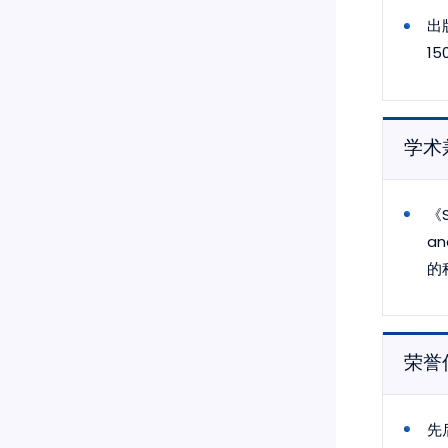
出
1
学术
《S
a
的
荣誉
先