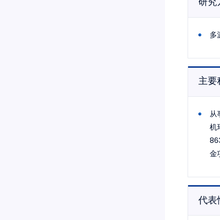
研究
多
主要
从
机
8
金
代表