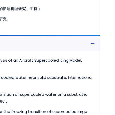
的影响机理研究，主持；
研究。
sis of an Aircraft Supercooled Icing Model,
ercooled water near solid substrate, International
ransition of supercooled water on a substrate,
~910；
for the freezing transition of supercooled large