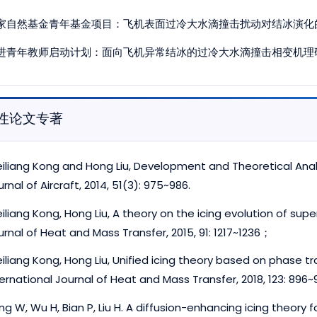
家自然基金青年基金项目：飞机表面过冷大水滴撞击扰动对结冰演化
进青年教师启动计划：面向飞机异常结冰的过冷大水滴撞击相变机理
性论文专著
iliang Kong and Hong Liu, Development and Theoretical Analy
rnal of Aircraft, 2014, 51(3): 975~986.
iliang Kong, Hong Liu, A theory on the icing evolution of sup
urnal of Heat and Mass Transfer, 2015, 91: 1217~1236；
iliang Kong, Hong Liu, Unified icing theory based on phase t
ternational Journal of Heat and Mass Transfer, 2018, 123: 896
ng W, Wu H, Bian P, Liu H. A diffusion-enhancing icing theory 