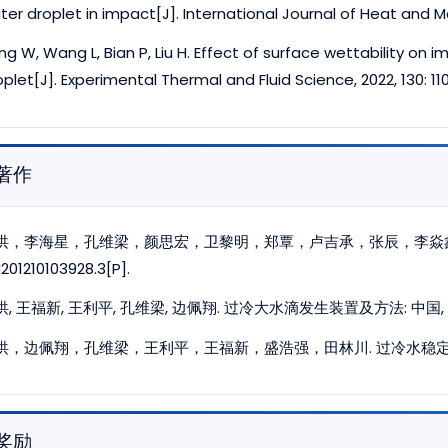
ter droplet in impact[J]. International Journal of Heat and Mas
ng W, Wang L, Bian P, Liu H. Effect of surface wettability on
oplet[J]. Experimental Thermal and Fluid Science, 2022, 130: 11
著作
洪，李海星，孔维梁，颜思宏，卫黎明，郑覃，卢吉承，张辰，李焱
201210103928.3[P].
, 王福新, 王利平, 孔维梁, 边佩翔. 过冷大水滴发生装置及方法: 中国, CN20211
洪，边佩翔，孔维梁，王利平，王福新，盛浩强，田林川. 过冷水稳定供应系统
奖励