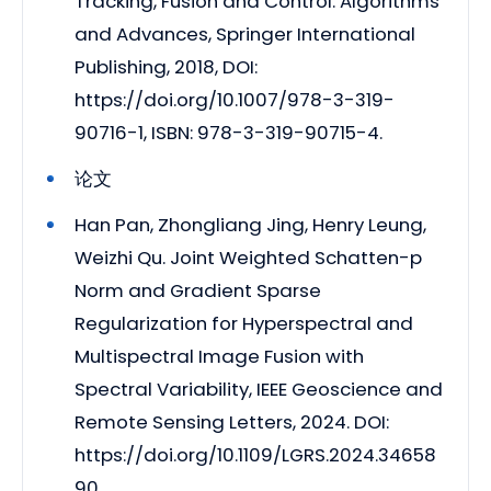
Tracking, Fusion and Control: Algorithms
and Advances, Springer International
Publishing, 2018, DOI:
https://doi.org/10.1007/978-3-319-
90716-1, ISBN: 978-3-319-90715-4.
论文
Han Pan, Zhongliang Jing, Henry Leung,
Weizhi Qu. Joint Weighted Schatten-p
Norm and Gradient Sparse
Regularization for Hyperspectral and
Multispectral Image Fusion with
Spectral Variability, IEEE Geoscience and
Remote Sensing Letters, 2024. DOI:
https://doi.org/10.1109/LGRS.2024.34658
90