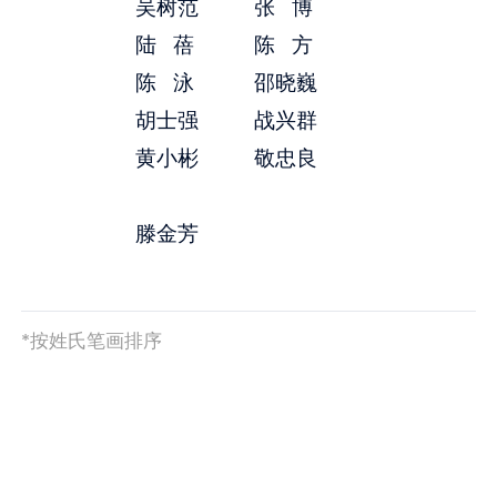
吴树范
张 博
陆 蓓
陈 方
陈 泳
邵晓巍
胡士强
战兴群
黄小彬
敬忠良
滕金芳
*按姓氏笔画排序