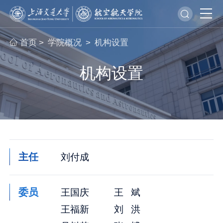
首页
学院概况
机构设置
>
>
机构设置
主任
刘付成
委员
王国庆
王 斌
王福新
刘 洪