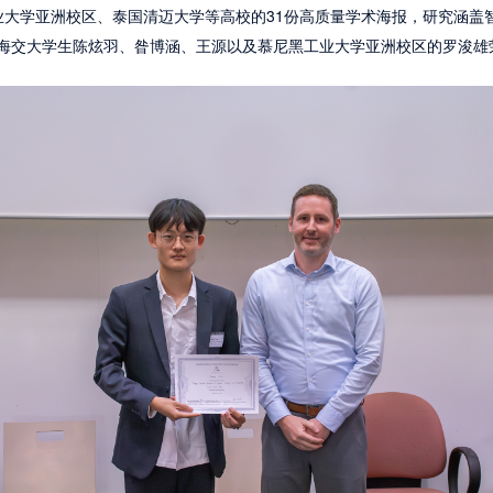
学亚洲校区、泰国清迈大学等高校的31份高质量学术海报，研究涵盖
海交大学生陈炫羽、昝博涵、王源以及慕尼黑工业大学亚洲校区的罗浚雄荣