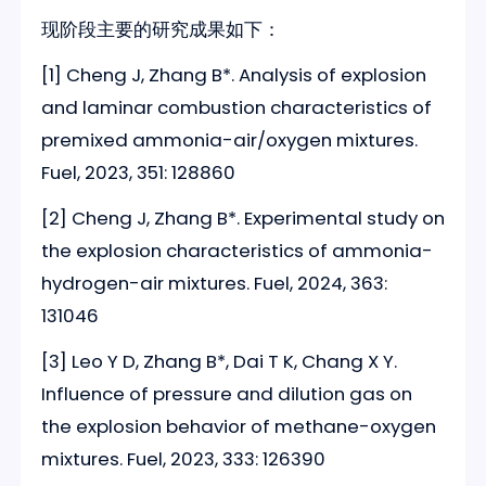
现阶段主要的研究成果如下：
[1] Cheng J, Zhang B*. Analysis of explosion
and laminar combustion characteristics of
premixed ammonia-air/oxygen mixtures.
Fuel, 2023, 351: 128860
[2] Cheng J, Zhang B*. Experimental study on
the explosion characteristics of ammonia-
hydrogen-air mixtures. Fuel, 2024, 363:
131046
[3] Leo Y D, Zhang B*, Dai T K, Chang X Y.
Influence of pressure and dilution gas on
the explosion behavior of methane-oxygen
mixtures. Fuel, 2023, 333: 126390