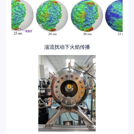
湍流扰动下火焰传播