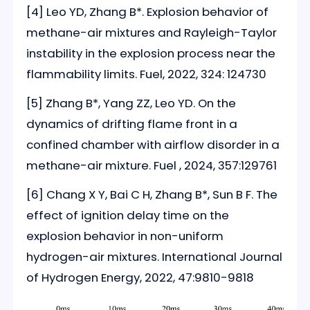
[4] Leo YD, Zhang B*. Explosion behavior of
methane-air mixtures and Rayleigh-Taylor
instability in the explosion process near the
flammability limits. Fuel, 2022, 324: 124730
[5] Zhang B*, Yang ZZ, Leo YD. On the
dynamics of drifting flame front in a
confined chamber with airflow disorder in a
methane-air mixture. Fuel , 2024, 357:129761
[6] Chang X Y, Bai C H, Zhang B*, Sun B F. The
effect of ignition delay time on the
explosion behavior in non-uniform
hydrogen-air mixtures. International Journal
of Hydrogen Energy, 2022, 47:9810-9818