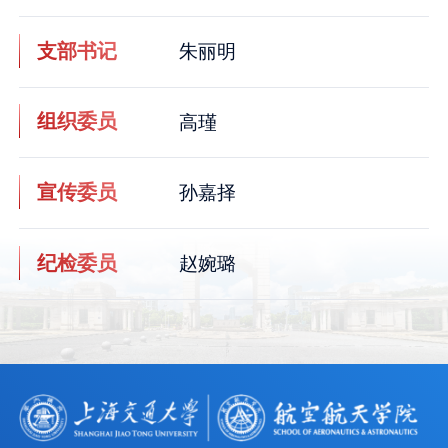
支部书记
朱丽明
组织委员
高瑾
宣传委员
孙嘉择
纪检委员
赵婉璐