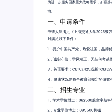
为进一步服务国家重大战略需求，加强基
动。
一、申请条件
2023
申请人应满足《上海交通大学
级
时满足以下条件：
1
．拥护中国共产党，热爱祖国，品德
2
．诚实守信，学风端正，无任何考试
3
CET6
425
TOEFL
．英语要求：
≥
或新
≥
4
．健康状况需符合教育部规定的研究
二、招生专业
1
082500
．学术学位博士：
航空宇航科
2
085500
．专业学位博士：
机械