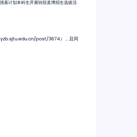
强基计划本科生开展转段直博招生选拔活
/yzb.sjtu.edu.cn/post/3674
），且同