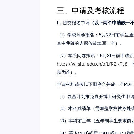
三、申请及考核流程
1
．提交报名申请
（以下两个申请缺一
1
5
22
（
）学校问卷报名：
月
日前学生通
其中我院的志愿仅能填写一个）。
2
5
31
（
）学院问卷报名：
月
日前申请航
https://wj.sjtu.edu.cn/q/LfRZNTJ8
。
息为准）。
PDF
申请材料请按以下顺序合并成一个
1
（
）强基计划推免直升博士研究生申
2
（
）本科成绩单（需加盖学校教务处
3
（
）本科前三年（五年制学生要求前
4
CET6
TOEFL
IELTS
（
）英语
或新
或
成绩