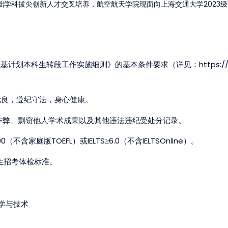
2023
础学科拔尖创新人才交叉培养，航空航天学院现面向上海交通大学
级
https:/
强基计划本科生转段工作实施细则》的基本条件要求（详见：
优良，遵纪守法，身心健康。
作弊、剽窃他人学术成果以及其他违法违纪受处分记录。
90
TOEFL
IELTS
6.0
IELTSOnline
（不含家庭版
）或
≥
（不含
）。
生招考体检标准。
学与技术