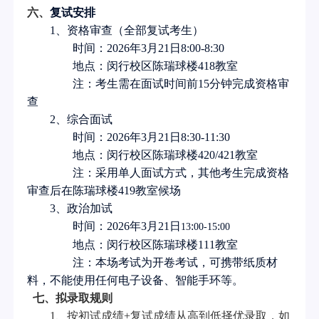
六、
复试安排
1
、资格审查（全部复试考生）
时间：
202
6
年
3
月
21
日
8
:
0
0-
8
:30
地点：闵行校区陈瑞球楼
418
教室
注：考生需在面试时间前
15
分钟完成资格审
查
2
、综合面试
时间：
202
6
年
3
月
21
日
8
:30
-11
:
30
地点：闵行校区陈瑞球楼
420/421
教室
注：采用单人面试方式，其他考生完成资格
审查后在陈瑞球楼
419
教室候场
3
、政治加试
时间：
202
6
年
3
月
2
1
日
:
:
13
00-15
00
地点：闵行校区陈瑞球楼
111
教室
注：本场考试为开卷考试，可携带纸质材
料，不能使用任何电子设备、智能手环等。
七、拟录取规则
1
、按初试成绩
+
复试成绩从高到低择优录取，如