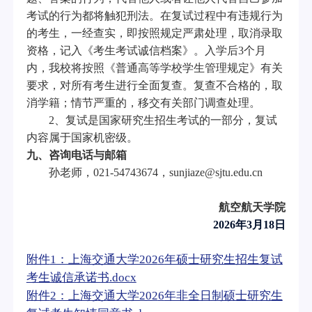
考试的行为都将触犯刑法。在复试过程中有违规行为
的考生，一经查实，即按照规定严肃处理，取消录取
资格，记入《考生考试诚信档案》。入学后
3
个月
内，我校将按照《普通高等学校学生管理规定》有关
要求，对所有考生进行全面复查。复查不合格的，取
消学籍；情节严重的，移交有关部门调查处理。
2
、复试是国家研究生招生考试的一部分，复试
内容属于国家机密级。
九、咨询电话与邮箱
孙老师，
021-
547436
74
，
sunjiaze
@sjtu.edu.cn
航空航天学院
202
6
年
3
月
18日
附件
1：上海交通大学202
6
年硕士研究生招生复试
考生诚信承诺书
.docx
附件
2：上海交通大学202
6
年非全日制硕士研究生