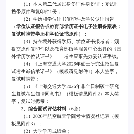
（
1
）本人第二代居民身份证件身份证：复试时
携带原件和复印件
1
份；
（
2
）学历和学位证书复印件及学位认证报告
（
学位认证报告
或教育部
学历证书电子注册备案表；
复试时携带学历和学位证书原件
）；
（
3
）持在境外获得学历、学位证书报考者：须
提交原件复印件以及教育部留学服务中心出具的《国
外学历学位认证书》
——
考生应事先办妥认证手续。
（
4
）《上海交通大学
202
6
年硕士研究生招生复
试考生诚信承诺书》（模板请见附件
1
）本人签字，
复试时携带；
（
5
）《上海交通大学
202
6
年非全日制硕士研究
生复试考生知情同意书》（模板请见附件
2
）本人签
字，复试时携带；
2
、
综合面试评估材料
（
6
套）
（
1
）
202
6
年航空航天学院考生情况登记表（模
板见附件
3
）；
（
2
）大学学习成绩单；