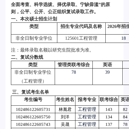
全面考查、科学选拔、择优录取、宁缺毋滥”的原
则，公平、公开、公正组织复试录取工作。
一、本次硕士招生计划
类型
招生专业代码及名称
202
6
年招
非全日制专业学位
125601
工程管理
18
注：最终录取名额以研究生院批准为准。
二、复试分数线
类型
管理类联考综合
英语
非全日制专业学位
78
3
9
（工程管理）
三、复试考生名单
考生编号
考生姓名
报考专业
联考综合
英
工程管理
102486122605731
林胤君
143
82
工程管理
102486122605750
刘洋
134
84
工程管理
102486122605743
吴晟
137
78